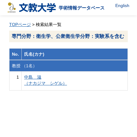
English
学術情報データベース
TOPページ
> 検索結果一覧
専門分野：衛生学、公衆衛生学分野：実験系を含む
No.
氏名(カナ)
教授 （1名）
1
中島 滋
（ナカジマ シゲル）