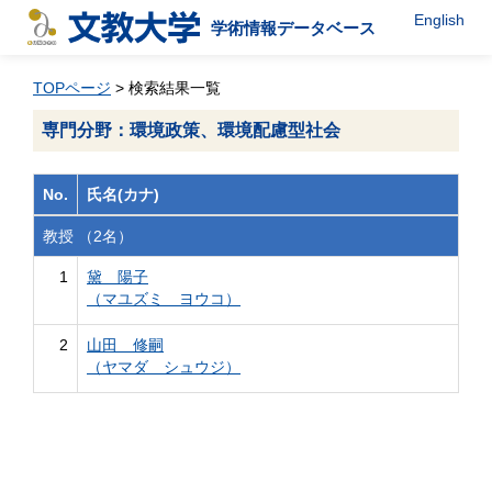
English
学術情報データベース
TOPページ
> 検索結果一覧
専門分野：環境政策、環境配慮型社会
No.
氏名(カナ)
教授 （2名）
1
黛 陽子
（マユズミ ヨウコ）
2
山田 修嗣
（ヤマダ シュウジ）