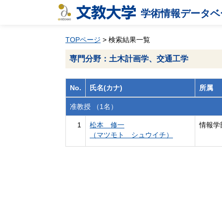
学術情報データベ
TOPページ
> 検索結果一覧
専門分野：土木計画学、交通工学
No.
氏名(カナ)
所属
准教授 （1名）
1
松本 修一
情報学
（マツモト シュウイチ）