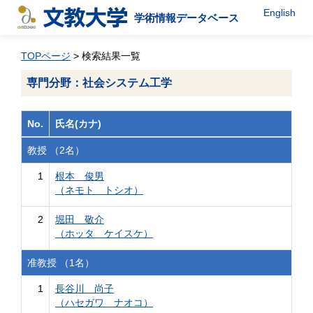
English
学術情報データベース
TOPページ
> 検索結果一覧
専門分野：社会システム工学
No.
氏名(カナ)
教授 （2名）
1
根本 俊男
（ネモト トシオ）
2
堀田 敬介
（ホッタ ケイスケ）
准教授 （1名）
1
長谷川 尚子
（ハセガワ ナオコ）