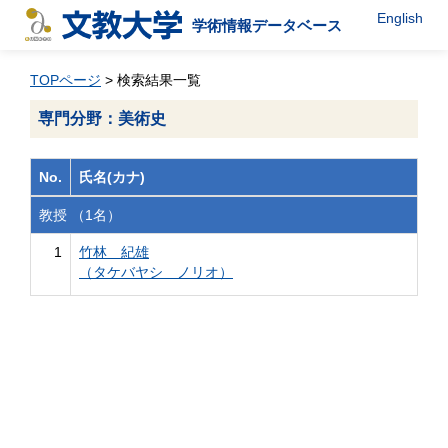
English
学術情報データベース
TOPページ
> 検索結果一覧
専門分野：美術史
No.
氏名(カナ)
教授 （1名）
1
竹林 紀雄
（タケバヤシ ノリオ）