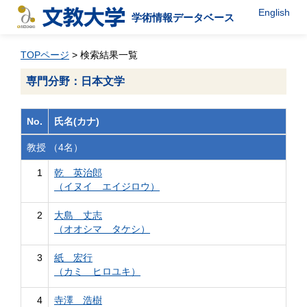
English
学術情報データベース
TOPページ
> 検索結果一覧
専門分野：日本文学
No.
氏名(カナ)
教授 （4名）
1
乾 英治郎
（イヌイ エイジロウ）
2
大島 丈志
（オオシマ タケシ）
3
紙 宏行
（カミ ヒロユキ）
4
寺澤 浩樹