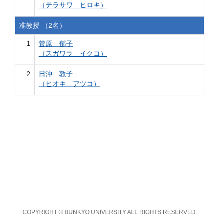
（テラサワ ヒロキ）
准教授 （2名）
1
菅原 郁子
（スガワラ イクコ）
2
日沖 敦子
（ヒオキ アツコ）
COPYRIGHT © BUNKYO UNIVERSITY ALL RIGHTS RESERVED.