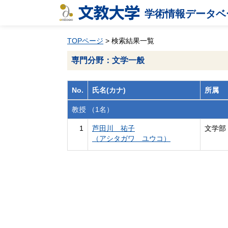
学術情報データベ
TOPページ
> 検索結果一覧
専門分野：文学一般
No.
氏名(カナ)
所属
教授 （1名）
1
芦田川 祐子
文学部
（アシタガワ ユウコ）