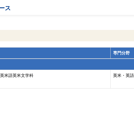
ース
専門分野
 英米語英米文学科
英米・英語