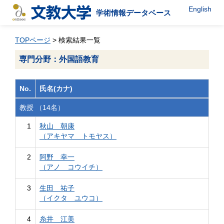
English
学術情報データベース
TOPページ
> 検索結果一覧
専門分野：外国語教育
No.
氏名(カナ)
教授 （14名）
1
秋山 朝康
（アキヤマ トモヤス）
2
阿野 幸一
（アノ コウイチ）
3
生田 祐子
（イクタ ユウコ）
4
糸井 江美