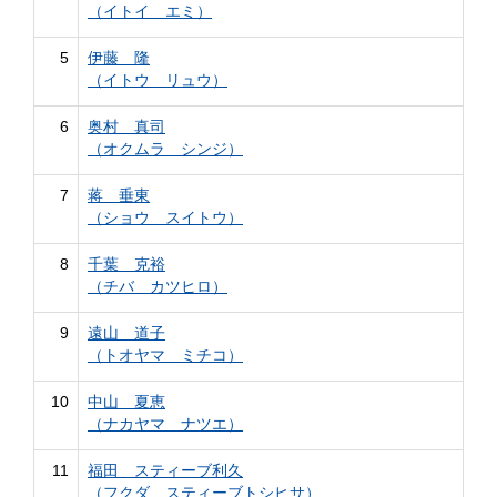
（イトイ エミ）
5
伊藤 隆
（イトウ リュウ）
6
奥村 真司
（オクムラ シンジ）
7
蒋 垂東
（ショウ スイトウ）
8
千葉 克裕
（チバ カツヒロ）
9
遠山 道子
（トオヤマ ミチコ）
10
中山 夏恵
（ナカヤマ ナツエ）
11
福田 スティーブ利久
（フクダ スティーブトシヒサ）