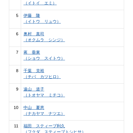
（イトイ エミ）
5
伊藤 隆
（イトウ リュウ）
6
奥村 真司
（オクムラ シンジ）
7
蒋 垂東
（ショウ スイトウ）
8
千葉 克裕
（チバ カツヒロ）
9
遠山 道子
（トオヤマ ミチコ）
10
中山 夏恵
（ナカヤマ ナツエ）
11
福田 スティーブ利久
（フクダ スティーブトシヒサ）