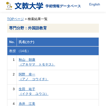
English
学術情報データベース
TOPページ
> 検索結果一覧
専門分野：外国語教育
No.
氏名(カナ)
教授 （14名）
1
秋山 朝康
（アキヤマ トモヤス）
2
阿野 幸一
（アノ コウイチ）
3
生田 祐子
（イクタ ユウコ）
4
糸井 江美