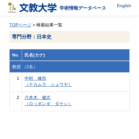
English
学術情報データベース
TOPページ
> 検索結果一覧
専門分野：日本史
No.
氏名(カナ)
教授 （2名）
1
中村 修也
（ナカムラ シュウヤ）
2
六本木 健志
（ロッポンギ タケシ）