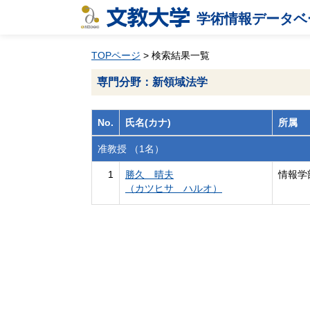
学術情報データベ
TOPページ
> 検索結果一覧
専門分野：新領域法学
No.
氏名(カナ)
所属
准教授 （1名）
1
勝久 晴夫
情報学
（カツヒサ ハルオ）