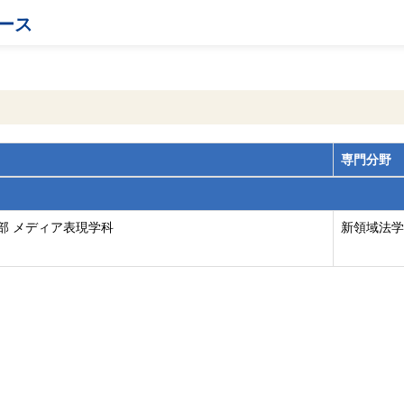
ース
専門分野
部 メディア表現学科
新領域法学