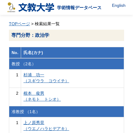
English
学術情報データベース
TOPページ
> 検索結果一覧
専門分野：政治学
No.
氏名(カナ)
教授 （2名）
1
杉浦 功一
（スギウラ コウイチ）
2
根本 俊男
（ネモト トシオ）
准教授 （1名）
1
上ノ原秀晃
（ウエノハラヒデアキ）