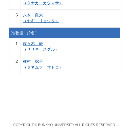
（タナカ カツマサ）
5
八木 良太
（ヤギ リョウタ）
准教授 （2名）
1
佐々木 優
（ササキ スグル）
2
種村 聡子
（タネムラ サトコ）
COPYRIGHT © BUNKYO UNIVERSITY ALL RIGHTS RESERVED.