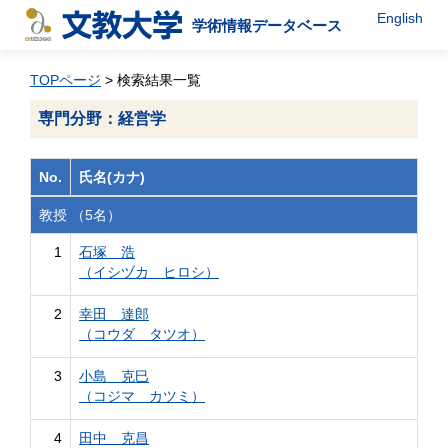
English
学術情報データベース
TOPページ
> 検索結果一覧
専門分野：経営学
No.
氏名(カナ)
教授 （5名）
1
石塚 浩
（イシヅカ ヒロシ）
2
幸田 達郎
（コウダ タツオ）
3
小島 克巳
（コジマ カツミ）
4
田中 克昌