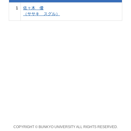
1
佐々木 優
（ササキ スグル）
COPYRIGHT © BUNKYO UNIVERSITY ALL RIGHTS RESERVED.