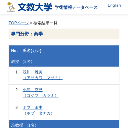
English
学術情報データベース
TOPページ
> 検索結果一覧
専門分野：商学
No.
氏名(カナ)
教授 （3名）
1
浅川 雅美
（アサカワ マサミ）
2
小島 克巳
（コジマ カツミ）
3
ボブ 田中
（ボブ タナカ）
准教授 （1名）