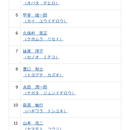
（オバタ チヒロ）
5
甲斐 雄一郎
（カイ ユウイチロウ）
6
久保村 里正
（クボムラ リセイ）
7
妹尾 理子
（セノオ ミチコ）
8
豊口 和士
（トヨグチ カズオ）
9
永田 潤一郎
（ナガタ ジュンイチロウ）
10
萩原 敏行
（ハギワラ トシユキ）
11
山本 浩二
（ヤマモト コウジ）