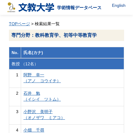
English
学術情報データベース
TOPページ
> 検索結果一覧
専門分野：教科教育学、初等中等教育学
No.
氏名(カナ)
教授 （12名）
1
阿野 幸一
（アノ コウイチ）
2
石井 勉
（イシイ ツトム）
3
小野沢 美明子
（オノザワ ミアコ）
4
小畑 千尋