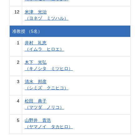
12
米津 光治
（ヨネヅ ミツハル）
准教授 （5名）
1
井村 礼恵
（イムラ ヒロエ）
2
木下 光弘
（キノシタ ミツヒロ）
3
清水 邦彦
（シミズ クニヒコ）
4
松田 典子
（マツダ ノリコ）
5
山野井 貴浩
（ヤマノイ タカヒロ）