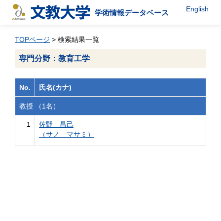
English
学術情報データベース
TOPページ
> 検索結果一覧
専門分野：教育工学
No.
氏名(カナ)
教授 （1名）
1
佐野 昌己
（サノ マサミ）