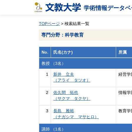
学術情報データベ
TOPページ
> 検索結果一覧
専門分野：科学教育
No.
氏名(カナ)
所属
教授 （3名）
1
新井 立夫
経営学
（アライ タツオ）
2
佐久間 拓也
情報学
（サクマ タクヤ）
3
長島 雅裕
教育学
（ナガシマ マサヒロ）
講師 （1名）