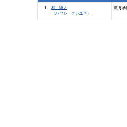
1
林 隆之
教育学
（ハヤシ タカユキ）