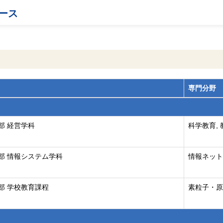
ース
専門分野
部 経営学科
科学教育,
部 情報システム学科
情報ネット
部 学校教育課程
素粒子・原