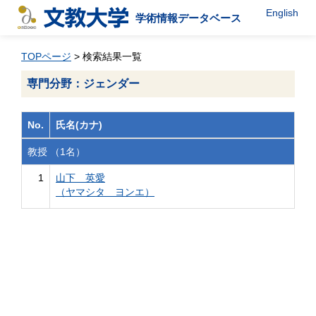
English
学術情報データベース
TOPページ
> 検索結果一覧
専門分野：ジェンダー
No.
氏名(カナ)
教授 （1名）
1
山下 英愛
（ヤマシタ ヨンエ）