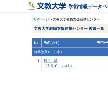
学術情報データベ
TOPページ
> 文教大学教職支援連携センター
文教大学教職支援連携センター 教員一覧
No.
氏名(カナ)
専門分
特務教員Ｂ （1名）
1
桐井 誠
（キリイ マコト）