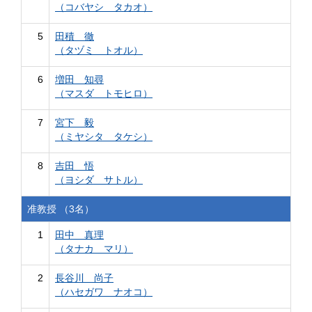
（コバヤシ タカオ）
5
田積 徹
（タヅミ トオル）
6
増田 知尋
（マスダ トモヒロ）
7
宮下 毅
（ミヤシタ タケシ）
8
吉田 悟
（ヨシダ サトル）
准教授 （3名）
1
田中 真理
（タナカ マリ）
2
長谷川 尚子
（ハセガワ ナオコ）