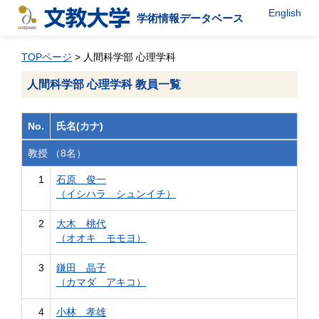
English
学術情報データベース
TOPページ
> 人間科学部 心理学科
人間科学部 心理学科 教員一覧
No.
氏名(カナ)
教授 （8名）
1
石原 俊一
（イシハラ シュンイチ）
2
大木 桃代
（オオキ モモヨ）
3
鎌田 晶子
（カマダ アキコ）
4
小林 孝雄