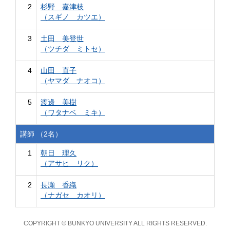
2
杉野 嘉津枝
（スギノ カツエ）
3
土田 美登世
（ツチダ ミトセ）
4
山田 直子
（ヤマダ ナオコ）
5
渡邊 美樹
（ワタナベ ミキ）
講師 （2名）
1
朝日 理久
（アサヒ リク）
2
長瀬 香織
（ナガセ カオリ）
COPYRIGHT © BUNKYO UNIVERSITY ALL RIGHTS RESERVED.