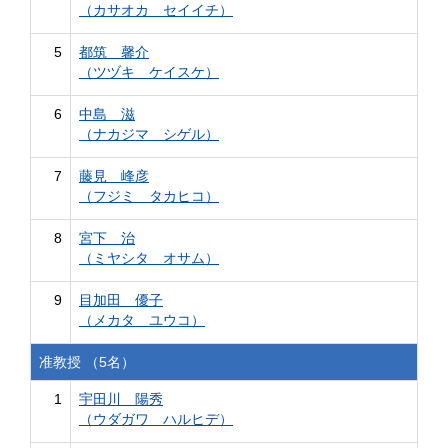
（カサオカ セイイチ）
5
都筑 馨介
（ツヅキ ケイスケ）
6
中島 滋
（ナカジマ シゲル）
7
藤見 峰彦
（フジミ タカヒコ）
8
宮下 治
（ミヤシタ オサム）
9
目加田 優子
（メカタ ユウコ）
准教授 （5名）
1
宇田川 陽秀
（ウダガワ ハルヒデ）