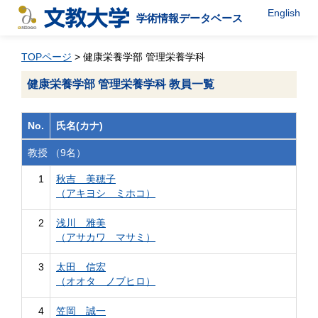
English
学術情報データベース
TOPページ
> 健康栄養学部 管理栄養学科
健康栄養学部 管理栄養学科 教員一覧
No.
氏名(カナ)
教授 （9名）
1
秋吉 美穂子
（アキヨシ ミホコ）
2
浅川 雅美
（アサカワ マサミ）
3
太田 信宏
（オオタ ノブヒロ）
4
笠岡 誠一