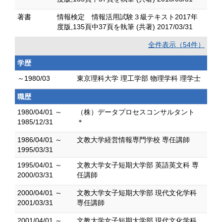
著書
情報検定 情報活用試験３級テキスト2017年
度版,135頁中37頁を執筆 (共著) 2017/03/31
全件表示（54件）
学歴
～1980/03
東京理科大学 理工学部 物理学科 理学士
職歴
1980/04/01 ～
（株）データプロセスコンサルタント
1985/12/31
＊
1986/04/01 ～
文教大学経営情報専門学校 専任講師
1995/03/31
1995/04/01 ～
文教大学女子短期大学部 英語英文科 専
2000/03/31
任講師
2000/04/01 ～
文教大学女子短期大学部 現代文化学科
2001/03/31
専任講師
2001/04/01 ～
文教大学女子短期大学部 現代文化学科