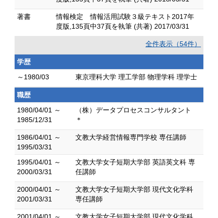
著書
情報検定 情報活用試験３級テキスト2017年
度版,135頁中37頁を執筆 (共著) 2017/03/31
全件表示（54件）
学歴
～1980/03
東京理科大学 理工学部 物理学科 理学士
職歴
1980/04/01 ～
（株）データプロセスコンサルタント
1985/12/31
＊
1986/04/01 ～
文教大学経営情報専門学校 専任講師
1995/03/31
1995/04/01 ～
文教大学女子短期大学部 英語英文科 専
2000/03/31
任講師
2000/04/01 ～
文教大学女子短期大学部 現代文化学科
2001/03/31
専任講師
2001/04/01 ～
文教大学女子短期大学部 現代文化学科