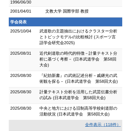
1996/06/30
2001/04/01
文教大学 国際学部 教授
学会発表
2025/10/04
武道歌の主題抽出におけるクラスター分析
とトピックモデルの比較検討 (スポーツ言
語学会研究会2025)
2025/08/31
近代剣道歌の時代的特徴－計量テキスト分
析に基づく考察－ (日本武道学会 第58回
大会)
2025/08/30
『紀効新書』の武術記述分析－戚継光の武
術観を探る－ (日本武道学会 第58回大会)
2025/08/30
計量テキスト分析を活用した武芸伝書分析
の試み (日本武道学会 第58回大会)
2025/08/30
中央と地方における旧制高等学校剣道部の
活動状況 (日本武道学会 第58回大会)
全件表示（118件）