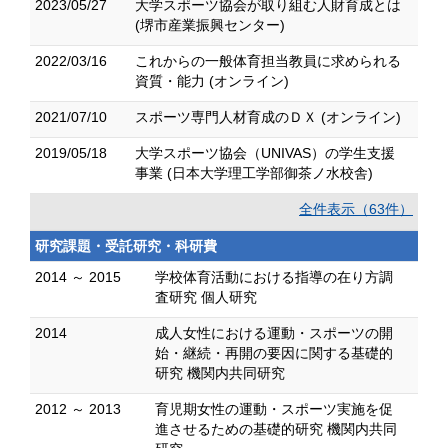
2023/05/27
大学スポーツ協会が取り組む人財育成とは
(堺市産業振興センター)
2022/03/16
これからの一般体育担当教員に求められる
資質・能力 (オンライン)
2021/07/10
スポーツ専門人材育成のＤＸ (オンライン)
2019/05/18
大学スポーツ協会（UNIVAS）の学生支援
事業 (日本大学理工学部御茶ノ水校舎)
全件表示（63件）
研究課題・受託研究・科研費
2014 ～ 2015
学校体育活動における指導の在り方調
査研究 個人研究
2014
成人女性における運動・スポーツの開
始・継続・再開の要因に関する基礎的
研究 機関内共同研究
2012 ～ 2013
育児期女性の運動・スポーツ実施を促
進させるための基礎的研究 機関内共同