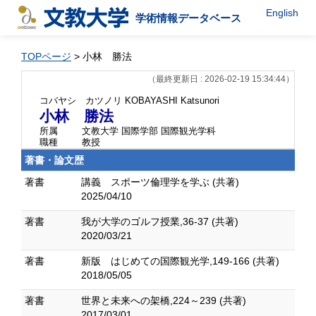
English
学術情報データベース
TOPページ
> 小林 勝法
（最終更新日 : 2026-02-19 15:34:44）
コバヤシ カツノリ
KOBAYASHI Katsunori
小林 勝法
所属
文教大学 国際学部 国際観光学科
職種
教授
著書・論文歴
著書
講義 スポーツ倫理学を学ぶ (共著)
2025/04/10
著書
我が大学のゴルフ授業,36-37 (共著)
2020/03/21
著書
新版 はじめての国際観光学,149-166 (共著)
2018/05/05
著書
世界と未来への架橋,224～239 (共著)
2017/03/01