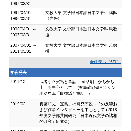
1992/03/31
1992/04/01 ～
文教大学 文学部日本語日本文学科 講師
1996/03/31
（専任）
1996/04/01 ～
文教大学 文学部日本語日本文学科 助教
2007/03/31
授
2007/04/01 ～
文教大学 文学部日本語日本文学科 准教
2011/03/31
授
全件表示（6件）
学会発表
2019/12
武者小路実篤と童話 ―童話劇「かちかち
山」を中心として― (有島武郎研究会シン
ポジウム「白樺派と童話」)
2019/02
真藤順丈「宝島」の研究序説～その反響お
よび作者インタビューを中心として (2018
年度文学部共同研究「日本近代文学の諸相
の研究」研究会)