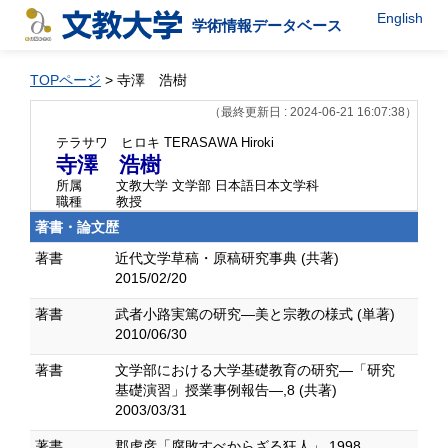
English
学術情報データベース
TOPページ
> 寺澤 浩樹
（最終更新日 : 2024-06-21 16:07:38）
テラサワ ヒロキ
TERASAWA Hiroki
寺澤 浩樹
所属
文教大学 文学部 日本語日本文学科
職種
教授
著書・論文歴
著書
近代文学草稿・原稿研究事典 (共著)
2015/02/20
著書
武者小路実篤の研究―美と宗教の様式 (単著)
2010/06/30
著書
文学部における大学基礎教育の研究―「研究
基礎演習」授業事例報告―,8 (共著)
2003/03/31
著書
郡虎彦「腐敗すべからざる狂人」 1998