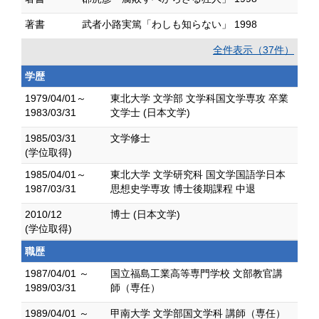
著書
武者小路実篤「わしも知らない」 1998
全件表示（37件）
学歴
1979/04/01～
東北大学 文学部 文学科国文学専攻 卒業
1983/03/31
文学士 (日本文学)
1985/03/31
文学修士
(学位取得)
1985/04/01～
東北大学 文学研究科 国文学国語学日本
1987/03/31
思想史学専攻 博士後期課程 中退
2010/12
博士 (日本文学)
(学位取得)
職歴
1987/04/01 ～
国立福島工業高等専門学校 文部教官講
1989/03/31
師（専任）
1989/04/01 ～
甲南大学 文学部国文学科 講師（専任）