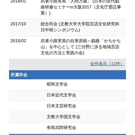
2018/01
武者小路実篤「人間万歳」 (日本の近代戯
曲研修セミナーin大阪2017（文化庁委託事
業）)
2017/10
総合司会 (文教大学大学院言語文化研究科
日中韓シンポジウム)
2015/02
武者小路実篤の自筆原稿～戯曲「かちかち
山」を中心として (三分野に渉る地域言語
文化の方法と実践の会)
全件表示（11件）
所属学会
昭和文学会
日本近代文学会
日本文芸研究会
文教大学国文学会
有島武郎研究会