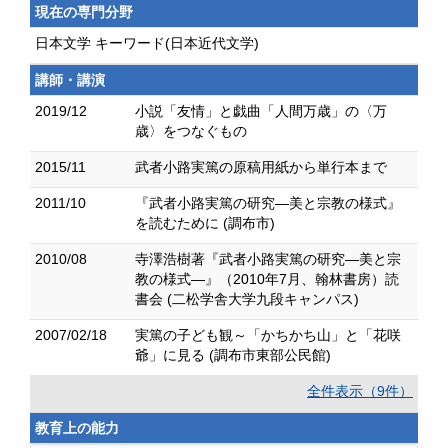
現在の専門分野
日本文学 キーワード(日本近代文学)
講師・講演
2019/12
小説「友情」と戯曲「人間万歳」の〈万
歳〉をつなぐもの
2015/11
武者小路実篤の原稿用紙から単行本まで
2011/10
『武者小路実篤の研究―美と宗教の様式』
を読むために (調布市)
2010/08
寺澤浩樹著『武者小路実篤の研究―美と宗
教の様式―』（2010年7月、翰林書房）読
書会 (二松学舎大学九段キャンパス)
2007/02/18
実篤の子ども観～「かちかち山」と「花咲
爺」に見る (調布市東部公民館)
全件表示（9件）
教育上の能力