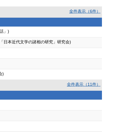
全件表示（6件）
話」)
究「日本近代文学の諸相の研究」研究会)
)
全件表示（11件）