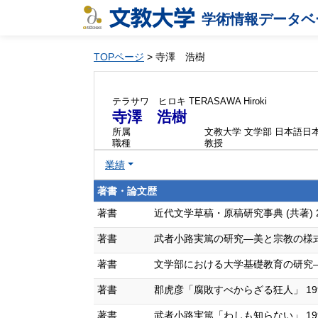
学術情報データベ
TOPページ
> 寺澤 浩樹
テラサワ ヒロキ
TERASAWA Hiroki
寺澤 浩樹
所属
文教大学 文学部 日本語日
職種
教授
業績
著書・論文歴
著書
近代文学草稿・原稿研究事典 (共著) 201
著書
武者小路実篤の研究―美と宗教の様式 (単著
著書
文学部における大学基礎教育の研究―「研
著書
郡虎彦「腐敗すべからざる狂人」 19
著書
武者小路実篤「わしも知らない」 19