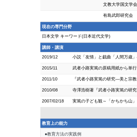
文教大学国文学
有島武郎研究会
現在の専門分野
日本文学 キーワード(日本近代文学)
講師・講演
2019/12
小説「友情」と戯曲「人間万歳」
2015/11
武者小路実篤の原稿用紙から単行
2011/10
『武者小路実篤の研究―美と宗教の
2010/08
寺澤浩樹著『武者小路実篤の研究―
2007/02/18
実篤の子ども観～「かちかち山」
教育上の能力
●教育方法の実践例