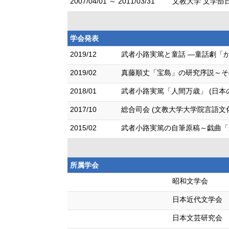
2007/04/01 ～ 2011/03/31
文教大学 文学部
学会発表
2019/12
武者小路実篤と童話 ―童話劇「
2019/02
真藤順丈「宝島」の研究序説～そ
2018/01
武者小路実篤「人間万歳」 (日本
2017/10
総合司会 (文教大学大学院言語文
2015/02
武者小路実篤の自筆原稿～戯曲「
所属学会
昭和文学会
日本近代文学会
日本文芸研究会