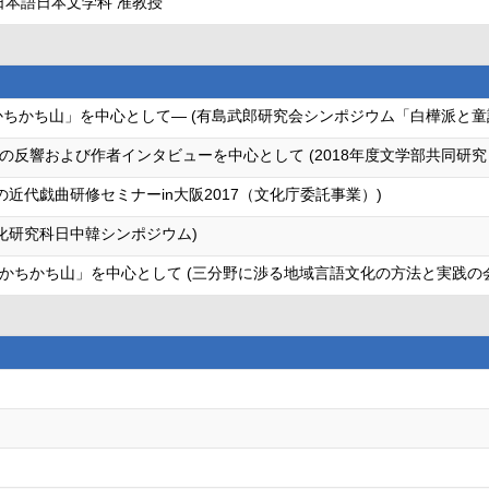
日本語日本文学科 准教授
かちかち山」を中心として― (有島武郎研究会シンポジウム「白樺派と童
の反響および作者インタビューを中心として (2018年度文学部共同研
の近代戯曲研修セミナーin大阪2017（文化庁委託事業）)
化研究科日中韓シンポジウム)
かちかち山」を中心として (三分野に渉る地域言語文化の方法と実践の会