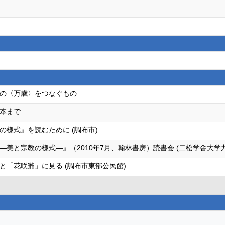
会
の〈万歳〉をつなぐもの
本まで
様式』を読むために (調布市)
美と宗教の様式―』（2010年7月、翰林書房）読書会 (二松学舎大学
と「花咲爺」に見る (調布市東部公民館)