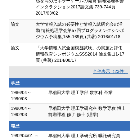
感を高めたホラーゲームの開発 情報処理学会
インタラクション2017論文集,739-744頁
2017/03/02
論文
大学情報入試の必要性と情報入試研究会の活
動 情報処理学会第57回プログラミングシンポ
ジウム予稿集,155-169頁 (共著) 2016/01/18
論文
「大学情報入試全国模擬試験」の実施と評価
情報教育シンポジウムSSS2014 論文集,11-17
頁 (共著) 2014/08/17
全件表示（23件）
学歴
1986/04～
早稲田大学 理工学部 数学科 卒業
1990/03
1990/04～
早稲田大学 理工学研究科 数学専攻 博士
1992/03
前期課程 修了 修士 (理学)
職歴
1992/04/01 ～
早稲田大学 理工学研究所 嘱託研究員