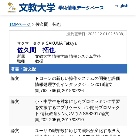
English
学術情報データベース
TOPページ
> 佐久間 拓也
（最終更新日 : 2022-12-01 02:58:38）
サクマ タクヤ
SAKUMA Takuya
佐久間 拓也
所属
文教大学 情報学部 情報システム学科
職種
教授
著書・論文歴
論文
ドローンの新しい操作システムの開発と評価
情報処理学会インタラクション2018論文
集,763-766頁 2018/02/26
論文
小・中学生を対象にしたプログラミング学習
を支援するアプリケーション開発プロジェク
ト 情報教育シンポジウムSSS2017論文
集,202-205頁 2017/08/10
論文
ユーザの脈拍数に応じて演出が変化する没入