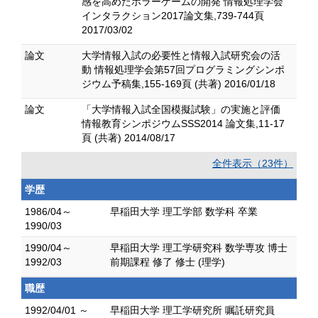
感を高めたホラーゲームの開発 情報処理学会
インタラクション2017論文集,739-744頁
2017/03/02
論文
大学情報入試の必要性と情報入試研究会の活
動 情報処理学会第57回プログラミングシンポ
ジウム予稿集,155-169頁 (共著) 2016/01/18
論文
「大学情報入試全国模擬試験」の実施と評価
情報教育シンポジウムSSS2014 論文集,11-17
頁 (共著) 2014/08/17
全件表示（23件）
学歴
1986/04～
早稲田大学 理工学部 数学科 卒業
1990/03
1990/04～
早稲田大学 理工学研究科 数学専攻 博士
1992/03
前期課程 修了 修士 (理学)
職歴
1992/04/01 ～
早稲田大学 理工学研究所 嘱託研究員