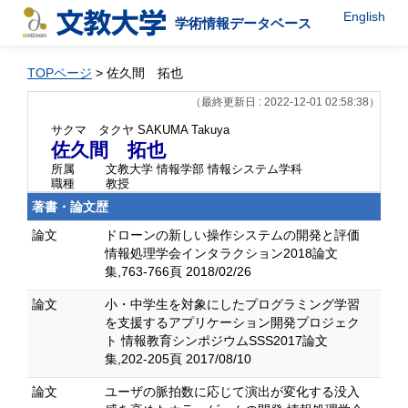
English
学術情報データベース
TOPページ
> 佐久間 拓也
（最終更新日 : 2022-12-01 02:58:38）
サクマ タクヤ
SAKUMA Takuya
佐久間 拓也
所属
文教大学 情報学部 情報システム学科
職種
教授
著書・論文歴
論文
ドローンの新しい操作システムの開発と評価
情報処理学会インタラクション2018論文
集,763-766頁 2018/02/26
論文
小・中学生を対象にしたプログラミング学習
を支援するアプリケーション開発プロジェク
ト 情報教育シンポジウムSSS2017論文
集,202-205頁 2017/08/10
論文
ユーザの脈拍数に応じて演出が変化する没入