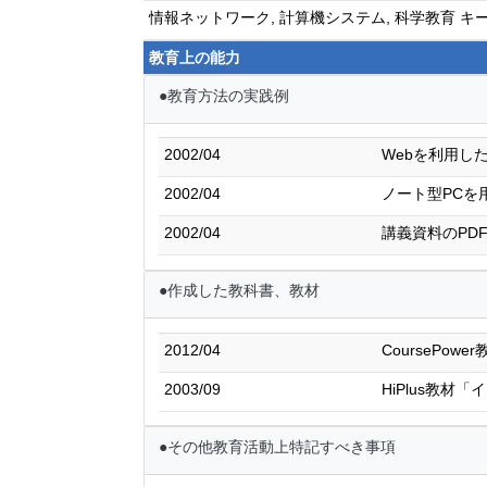
情報ネットワーク, 計算機システム, 科学教育 
教育上の能力
●教育方法の実践例
2002/04
Webを利用した教育の実践
2002/04
ノート型PCを
2002/04
講義資料のPDF化 Hi
●作成した教科書、教材
2012/04
CoursePo
2003/09
HiPlus教材
●その他教育活動上特記すべき事項