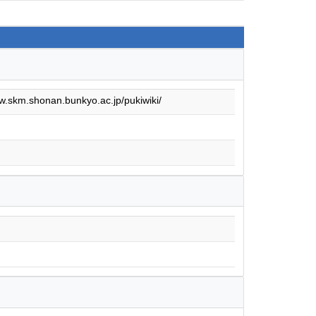
km.shonan.bunkyo.ac.jp/pukiwiki/