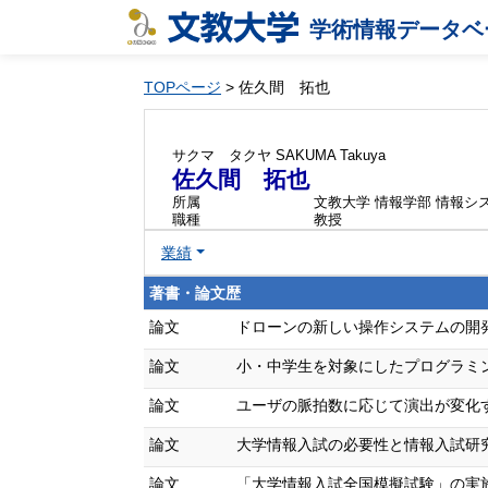
学術情報データベ
TOPページ
> 佐久間 拓也
サクマ タクヤ
SAKUMA Takuya
佐久間 拓也
所属
文教大学 情報学部 情報シ
職種
教授
業績
著書・論文歴
論文
ドローンの新しい操作システムの開発と評価
論文
小・中学生を対象にしたプログラミング学
論文
ユーザの脈拍数に応じて演出が変化する没
論文
大学情報入試の必要性と情報入試研究会の活
論文
「大学情報入試全国模擬試験」の実施と評価 