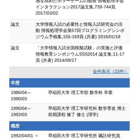
感を高めたホラーゲームの開発 情報処理学会
インタラクション2017論文集,739-744頁
2017/03/02
論文
大学情報入試の必要性と情報入試研究会の活
動 情報処理学会第57回プログラミングシンポ
ジウム予稿集,155-169頁 (共著) 2016/01/18
論文
「大学情報入試全国模擬試験」の実施と評価
情報教育シンポジウムSSS2014 論文集,11-17
頁 (共著) 2014/08/17
全件表示（23件）
学歴
1986/04～
早稲田大学 理工学部 数学科 卒業
1990/03
1990/04～
早稲田大学 理工学研究科 数学専攻 博士
1992/03
前期課程 修了 修士 (理学)
職歴
1992/04/01 ～
早稲田大学 理工学研究所 嘱託研究員