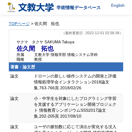
English
学術情報データベース
TOPページ
> 佐久間 拓也
（最終更新日 : 2022-12-01 02:58:38）
サクマ タクヤ
SAKUMA Takuya
佐久間 拓也
所属
文教大学 情報学部 情報システム学科
職種
教授
著書・論文歴
論文
ドローンの新しい操作システムの開発と評価
情報処理学会インタラクション2018論文
集,763-766頁 2018/02/26
論文
小・中学生を対象にしたプログラミング学習
を支援するアプリケーション開発プロジェク
ト 情報教育シンポジウムSSS2017論文
集,202-205頁 2017/08/10
論文
ユーザの脈拍数に応じて演出が変化する没入