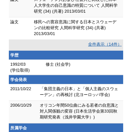
人大学生の自己意識の特質について 人間科学
研究 (34) (共著) 2013/03/01
論文
移民への寛容意識に関する日本とスウェーデ
ンの比較研究 人間科学研究 (34) (共著)
2013/03/01
全件表示（14件）
学歴
1992/03
修士 (社会学)
(学位取得)
学会発表
2011/10/22
「集団主義の日本」と「個人主義のスウェ
ーデン」の再検討 (北ヨーロッパ学会)
2006/10/29
オリコン年間50位曲にみる若者の自意識と
対人関係観の変容 (日本生活学会第33回秋
期研究発表（浅井学園大学）)
所属学会