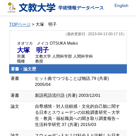
English
学術情報データベース
TOPページ
> 大塚 明子
（最終更新日 : 2023-04-13 00:17:15）
オオツカ メイコ
OTSUKA Meiko
大塚 明子
所属
文教大学 人間科学部 人間科学科
職種
教授
著書・論文歴
著書
ヒット曲でつづることば物語,79 (共著)
2005/04
著書
新語死語流行語 (共著) 2003/12/01
論文
自尊感情・対人信頼感・文化的自己観に関す
る日本とスウェーデンの比較調査研究～大学
生・教員・福祉職員への聞き取り調査報告～
生活科学研究 37 (共著) 2015/03
論文
スウェーデン人および社会人と比較した日本