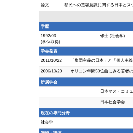
論文
移民への寛容意識に関する日本とスウェーデ
学歴
1992/03
修士 (社会学)
(学位取得)
学会発表
2011/10/22
「集団主義の日本」と「個人主義
2006/10/29
オリコン年間50位曲にみる若者の
所属学会
日本マス・コミ
日本社会学会
現在の専門分野
社会学