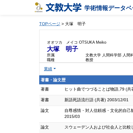
学術情報データベ
TOPページ
> 大塚 明子
オオツカ メイコ
OTSUKA Meiko
大塚 明子
所属
文教大学 人間科学部 人間
職種
教授
業績
著書・論文歴
著書
ヒット曲でつづることば物語,79 (共著) 
著書
新語死語流行語 (共著) 2003/12/01
論文
自尊感情・対人信頼感・文化的自己観
2015/03
論文
スウェーデン人および社会人と比較した日