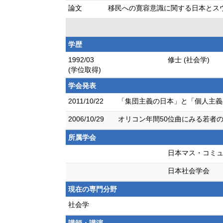
論文
移民への寛容意識に関する日本とスウェーデ
学歴
1992/03
修士 (社会学)
(学位取得)
学会発表
2011/10/22
「集団主義の日本」と「個人主義
2006/10/29
オリコン年間50位曲にみる若者の
所属学会
日本マス・コミ
日本社会学会
現在の専門分野
社会学