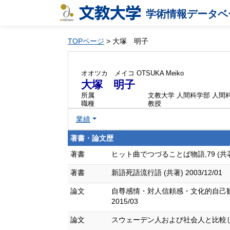
学術情報データベ
TOPページ
> 大塚 明子
オオツカ メイコ
OTSUKA Meiko
大塚 明子
所属
文教大学 人間科学部 人間
職種
教授
業績
著書・論文歴
著書
ヒット曲でつづることば物語,79 (共著) 
著書
新語死語流行語 (共著) 2003/12/01
論文
自尊感情・対人信頼感・文化的自己観
2015/03
論文
スウェーデン人および社会人と比較した日