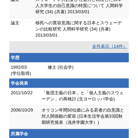
人大学生の自己意識の特質について 人間科学
研究 (34) (共著) 2013/03/01
論文
移民への寛容意識に関する日本とスウェーデ
ンの比較研究 人間科学研究 (34) (共著)
2013/03/01
全件表示（14件）
学歴
1992/03
修士 (社会学)
(学位取得)
学会発表
2011/10/22
「集団主義の日本」と「個人主義のスウェ
ーデン」の再検討 (北ヨーロッパ学会)
2006/10/29
オリコン年間50位曲にみる若者の自意識と
対人関係観の変容 (日本生活学会第33回秋
期研究発表（浅井学園大学）)
所属学会