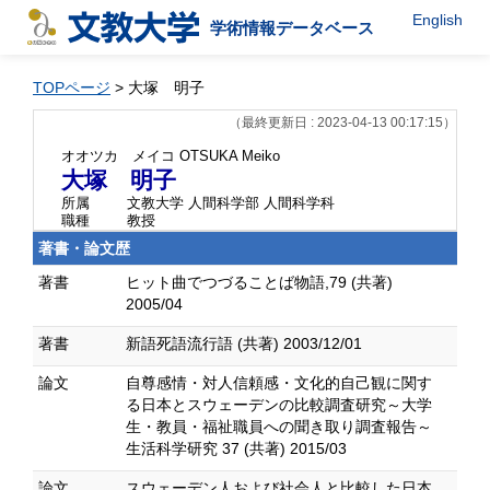
English
学術情報データベース
TOPページ
> 大塚 明子
（最終更新日 : 2023-04-13 00:17:15）
オオツカ メイコ
OTSUKA Meiko
大塚 明子
所属
文教大学 人間科学部 人間科学科
職種
教授
著書・論文歴
著書
ヒット曲でつづることば物語,79 (共著)
2005/04
著書
新語死語流行語 (共著) 2003/12/01
論文
自尊感情・対人信頼感・文化的自己観に関す
る日本とスウェーデンの比較調査研究～大学
生・教員・福祉職員への聞き取り調査報告～
生活科学研究 37 (共著) 2015/03
論文
スウェーデン人および社会人と比較した日本