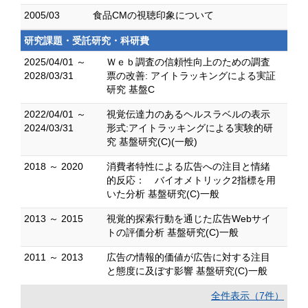
2005/03
食品CMの視聴印象について
研究課題・受託研究・科研費
2025/04/01 ～
Ｗｅｂ調査の信頼性向上のための調査
2028/03/31
票の改善: アイトラッキングによる実証
研究 基盤C
2022/04/01 ～
視覚伝達力のあるヘルスラベルの表示
2024/03/31
形式:アイトラッキングによる実験的研
究 基盤研究(C)(一般)
2018 ～ 2020
消費者特性による広告への注目と情緒
的反応： バイオメトリック2指標を用
いた分析 基盤研究(C)一般
2013 ～ 2015
視覚的探索行動を通じた広告Webサイ
トの評価分析 基盤研究(C)一般
2011 ～ 2013
広告の情報的価値が広告に対する注目
と態度に及ぼす影響 基盤研究(C)一般
全件表示（7件）