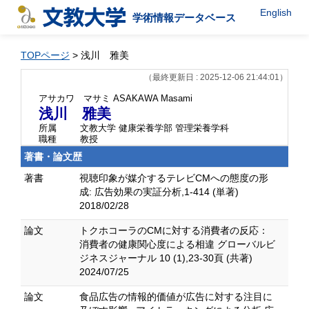
English
学術情報データベース
TOPページ
> 浅川 雅美
（最終更新日 : 2025-12-06 21:44:01）
アサカワ マサミ
ASAKAWA Masami
浅川 雅美
所属
文教大学 健康栄養学部 管理栄養学科
職種
教授
著書・論文歴
著書
視聴印象が媒介するテレビCMへの態度の形
成: 広告効果の実証分析,1-414 (単著)
2018/02/28
論文
トクホコーラのCMに対する消費者の反応：
消費者の健康関心度による相違 グローバルビ
ジネスジャーナル 10 (1),23-30頁 (共著)
2024/07/25
論文
食品広告の情報的価値が広告に対する注目に