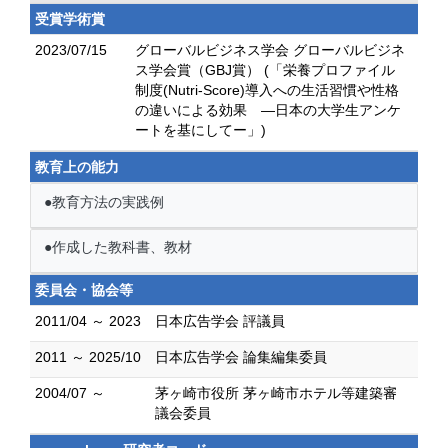
受賞学術賞
2023/07/15
グローバルビジネス学会 グローバルビジネ
ス学会賞（GBJ賞） (「栄養プロファイル
制度(Nutri-Score)導入への生活習慣や性格
の違いによる効果 ―日本の大学生アンケ
ートを基にしてー」)
教育上の能力
●教育方法の実践例
●作成した教科書、教材
委員会・協会等
2011/04 ～ 2023
日本広告学会 評議員
2011 ～ 2025/10
日本広告学会 論集編集委員
2004/07 ～
茅ヶ崎市役所 茅ヶ崎市ホテル等建築審
議会委員