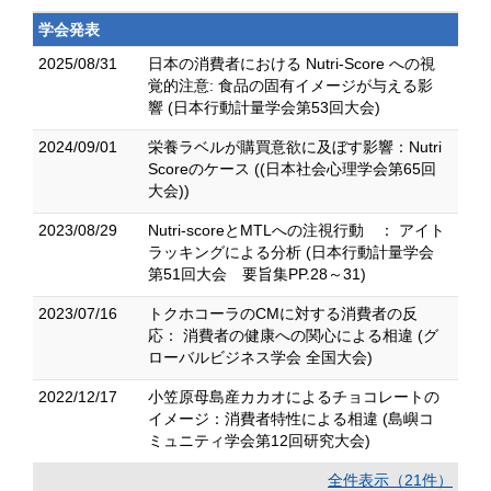
学会発表
2025/08/31
日本の消費者における Nutri-Score への視
覚的注意: 食品の固有イメージが与える影
響 (日本行動計量学会第53回大会)
2024/09/01
栄養ラベルが購買意欲に及ぼす影響：Nutri
Scoreのケース ((日本社会心理学会第65回
大会))
2023/08/29
Nutri-scoreとMTLへの注視行動 ： アイト
ラッキングによる分析 (日本行動計量学会
第51回大会 要旨集PP.28～31)
2023/07/16
トクホコーラのCMに対する消費者の反
応： 消費者の健康への関心による相違 (グ
ローバルビジネス学会 全国大会)
2022/12/17
小笠原母島産カカオによるチョコレートの
イメージ：消費者特性による相違 (島嶼コ
ミュニティ学会第12回研究大会)
全件表示（21件）