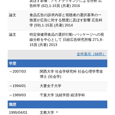
及ぼす影響 : アイトラッキングによる分析 広
告科学 (62),1-15頁 (共著) 2016
論文
食品広告の訴求内容と視聴者の選択基準の一
致度が広告に対する態度に及ぼす影響 広告科
学 (59),1-15頁 (共著) 2014
論文
特定保健用食品の選択行動--パッケージへの視
線分析を中心として 日経広告研究所報 271,8-
15頁 (共著) 2013
全件表示（66件）
学歴
～2007/03
関西大学 社会学研究科 社会心理学専攻
博士 (社会学)
～1994/01
大妻女子大学
～1989/03
千葉大学 法経学部 経済学科
職歴
1995/04/01
文教大学 ＊