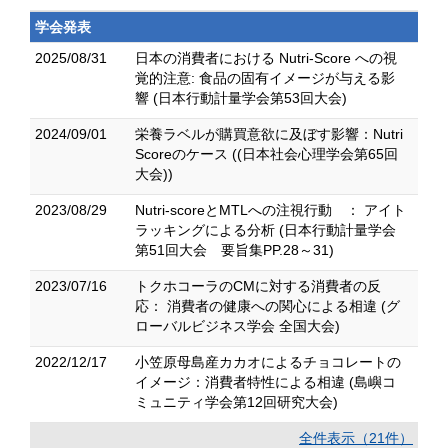
学会発表
2025/08/31
日本の消費者における Nutri-Score への視
覚的注意: 食品の固有イメージが与える影
響 (日本行動計量学会第53回大会)
2024/09/01
栄養ラベルが購買意欲に及ぼす影響：Nutri
Scoreのケース ((日本社会心理学会第65回
大会))
2023/08/29
Nutri-scoreとMTLへの注視行動 ： アイト
ラッキングによる分析 (日本行動計量学会
第51回大会 要旨集PP.28～31)
2023/07/16
トクホコーラのCMに対する消費者の反
応： 消費者の健康への関心による相違 (グ
ローバルビジネス学会 全国大会)
2022/12/17
小笠原母島産カカオによるチョコレートの
イメージ：消費者特性による相違 (島嶼コ
ミュニティ学会第12回研究大会)
全件表示（21件）