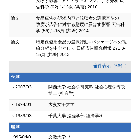
及ぼす影響 : アイトラッキングによる分析 広
告科学 (62),1-15頁 (共著) 2016
論文
食品広告の訴求内容と視聴者の選択基準の一
致度が広告に対する態度に及ぼす影響 広告科
学 (59),1-15頁 (共著) 2014
論文
特定保健用食品の選択行動--パッケージへの視
線分析を中心として 日経広告研究所報 271,8-
15頁 (共著) 2013
全件表示（66件）
学歴
～2007/03
関西大学 社会学研究科 社会心理学専攻
博士 (社会学)
～1994/01
大妻女子大学
～1989/03
千葉大学 法経学部 経済学科
職歴
1995/04/01
文教大学 ＊