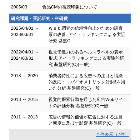
2005/03
食品CMの視聴印象について
研究課題・受託研究・科研費
2025/04/01 ～
Ｗｅｂ調査の信頼性向上のための調査
2028/03/31
票の改善: アイトラッキングによる実証
研究 基盤C
2022/04/01 ～
視覚伝達力のあるヘルスラベルの表示
2024/03/31
形式:アイトラッキングによる実験的研
究 基盤研究(C)(一般)
2018 ～ 2020
消費者特性による広告への注目と情緒
的反応： バイオメトリック2指標を用
いた分析 基盤研究(C)一般
2013 ～ 2015
視覚的探索行動を通じた広告Webサイ
トの評価分析 基盤研究(C)一般
2011 ～ 2013
広告の情報的価値が広告に対する注目
と態度に及ぼす影響 基盤研究(C)一般
全件表示（7件）