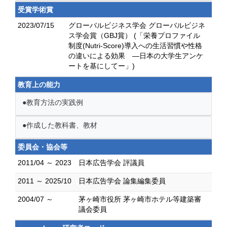
受賞学術賞
2023/07/15
グローバルビジネス学会 グローバルビジネ
ス学会賞（GBJ賞） (「栄養プロファイル
制度(Nutri-Score)導入への生活習慣や性格
の違いによる効果 ―日本の大学生アンケ
ートを基にしてー」)
教育上の能力
●教育方法の実践例
●作成した教科書、教材
委員会・協会等
2011/04 ～ 2023
日本広告学会 評議員
2011 ～ 2025/10
日本広告学会 論集編集委員
2004/07 ～
茅ヶ崎市役所 茅ヶ崎市ホテル等建築審
議会委員