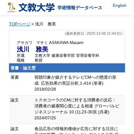
English
学術情報データベース
TOPページ
> 浅川 雅美
（最終更新日 : 2025-12-06 21:44:01）
アサカワ マサミ
ASAKAWA Masami
浅川 雅美
所属
文教大学 健康栄養学部 管理栄養学科
職種
教授
著書・論文歴
著書
視聴印象が媒介するテレビCMへの態度の形
成: 広告効果の実証分析,1-414 (単著)
2018/02/28
論文
トクホコーラのCMに対する消費者の反応：
消費者の健康関心度による相違 グローバルビ
ジネスジャーナル 10 (1),23-30頁 (共著)
2024/07/25
論文
食品広告の情報的価値が広告に対する注目に