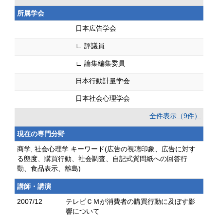
所属学会
日本広告学会
∟ 評議員
∟ 論集編集委員
日本行動計量学会
日本社会心理学会
全件表示（9件）
現在の専門分野
商学, 社会心理学 キーワード(広告の視聴印象、広告に対す
る態度、購買行動、社会調査、自記式質問紙への回答行
動、食品表示、離島)
講師・講演
2007/12
テレビＣＭが消費者の購買行動に及ぼす影
響について