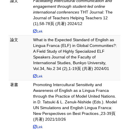
論文
Facilitating intercultural communication and
engagement through student-led online
international conferences
THT Journal: The
Journal of Teachers Helping Teachers 12
(1),58-78頁 (共著) 2024/12
論文
What is the Expected Standard of English as
Lingua Franca (ELF) in Global Communities?:
A Field Study of Highly Specialized ELF
Speakers Journal of the Faculty of
International Studies, Bunkyo University,
Vol.34, No.2 34 (2),1-19頁 (共著) 2024/01
著書
Promoting Intercultural Sensitivity and
Awareness of English as a Lingua Franca
through the Practice of Model United Nations.
in D. Tatsuki & L. Zenuk-Nishide (Eds.). Model
UN Simulations and English Lingua Franca:
New Perspectives on Best Practices.,23-39頁
(共著) 2021/10/26