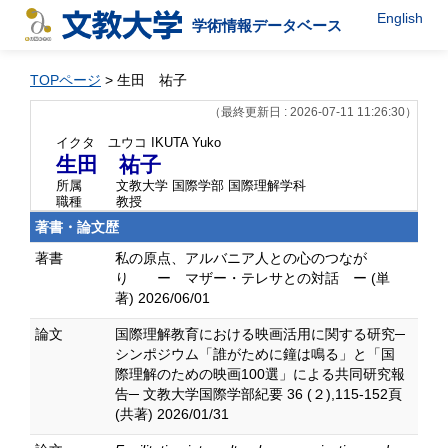
English
学術情報データベース
TOPページ
> 生田 祐子
（最終更新日 : 2026-07-11 11:26:30）
イクタ ユウコ
IKUTA Yuko
生田 祐子
所属
文教大学 国際学部 国際理解学科
職種
教授
著書・論文歴
著書
私の原点、アルバニア人との心のつなが
り ー マザー・テレサとの対話 ー (単
著) 2026/06/01
論文
国際理解教育における映画活用に関する研究─
シンポジウム「誰がために鐘は鳴る」と「国
際理解のための映画100選」による共同研究報
告─ 文教大学国際学部紀要 36 (２),115-152頁
(共著) 2026/01/31