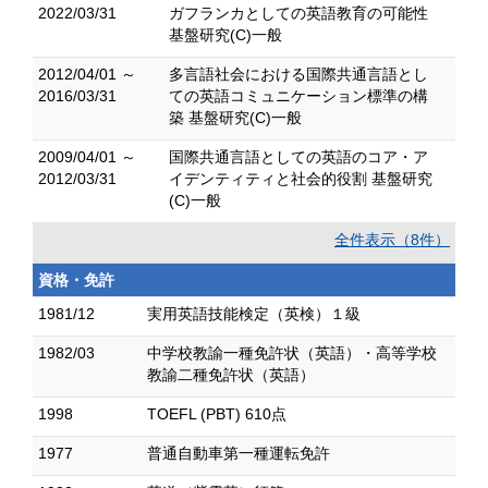
2022/03/31
ガフランカとしての英語教育の可能性
基盤研究(C)一般
2012/04/01 ～
多言語社会における国際共通言語とし
2016/03/31
ての英語コミュニケーション標準の構
築 基盤研究(C)一般
2009/04/01 ～
国際共通言語としての英語のコア・ア
2012/03/31
イデンティティと社会的役割 基盤研究
(C)一般
全件表示（8件）
資格・免許
1981/12
実用英語技能検定（英検）１級
1982/03
中学校教諭一種免許状（英語）・高等学校
教諭二種免許状（英語）
1998
TOEFL (PBT) 610点
1977
普通自動車第一種運転免許