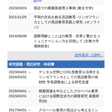
2023/03/24
英語での模擬国連導入事例 (東京大学)
2021/11/29
平和の文化を創る言語教育 -リンガフラン
カとしての英語教育実践と研究- (オンライ
ン)
2014/06/08
国際理解とことばの教育：世界と繋がるコ
ミュニケーション力を目指して (文教大学
湘南校舎)
全件表示（19件）
研究課題・受託研究・科研費
2023/04/01 ～
デジタル空間とCOIL型教育を活用する
2024/03/31
リンガフランカとしての英語教育の有
効性 学長調整金による研究支援
2018/04/01 ～
模擬国連を中心としたグローバル教育
2023/03/31
における国際交渉力の調査研究 基盤研
究(B)
2017/04/01 ～
グローバル教育の視点から考えるリン