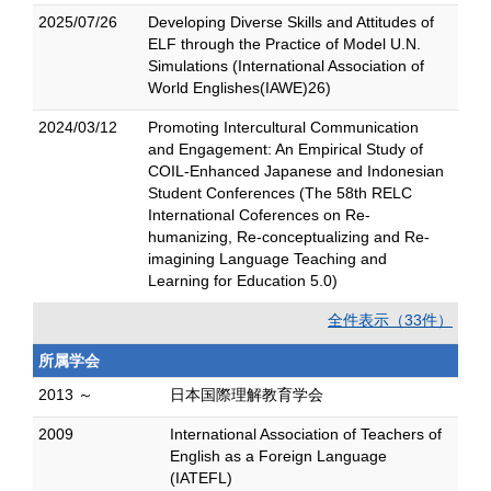
2025/07/26
Developing Diverse Skills and Attitudes of
ELF through the Practice of Model U.N.
Simulations (International Association of
World Englishes(IAWE)26)
2024/03/12
Promoting Intercultural Communication
and Engagement: An Empirical Study of
COIL-Enhanced Japanese and Indonesian
Student Conferences (The 58th RELC
International Coferences on Re-
humanizing, Re-conceptualizing and Re-
imagining Language Teaching and
Learning for Education 5.0)
全件表示（33件）
所属学会
2013 ～
日本国際理解教育学会
2009
International Association of Teachers of
English as a Foreign Language
(IATEFL)