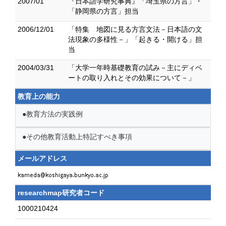
2007/01
『日本語学研究事典』「埼玉県の方言」・
「静岡県の方言」担当
2006/12/01
「特集 地図に見る方言文法－日本語の文
法現象の多様性－」「起きる・開ける」担
当
2004/03/31
「大学一年時基礎教育の試み－主にディベ
ートの取り入れとその効果について－」
教育上の能力
●教育方法の実践例
●その他教育活動上特記すべき事項
メールアドレス
researchmap研究者コード
1000210424