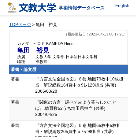
English
学術情報データベース
TOPページ
> 亀田 裕見
（最終更新日 : 2023-04-13 00:17:21）
カメダ ヒロミ
KAMEDA Hiromi
亀田 裕見
所属
文教大学 文学部 日本語日本文学科
職種
准教授
著書・論文歴
著書
『方言文法全国地図』６巻,地図79枚中10枚担
当・解説総数164頁中ｐ91-129担当 (共著)
2006/03/28
著書
『関東の方言 調べてみよう暮らしのこと
ば』,総頁数52うち埼玉県担当 (共著)
2004/04/25
著書
『方言文法全国地図』５巻,地図65枚中5枚担
当・解説総数205頁中ｐ75-98担当 (共著)