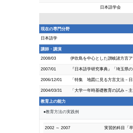
日本語学会
現在の専門分野
日本語学
講師・講演
2008/03
伊吹島を中心とした讃岐諸方言ア
2007/01
『日本語学研究事典』「埼玉県の
2006/12/01
「特集 地図に見る方言文法－日
2004/03/31
「大学一年時基礎教育の試み－主
教育上の能力
●教育方法の実践例
2002 ～ 2007
実習的科目「卒