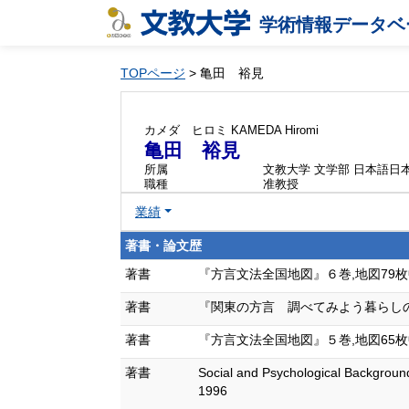
学術情報データベ
TOPページ
> 亀田 裕見
カメダ ヒロミ
KAMEDA Hiromi
亀田 裕見
所属
文教大学 文学部 日本語日
職種
准教授
業績
著書・論文歴
著書
『方言文法全国地図』６巻,地図79枚中10
著書
『関東の方言 調べてみよう暮らしのことば
著書
『方言文法全国地図』５巻,地図65枚中5枚
著書
Social and Psychological Background
1996