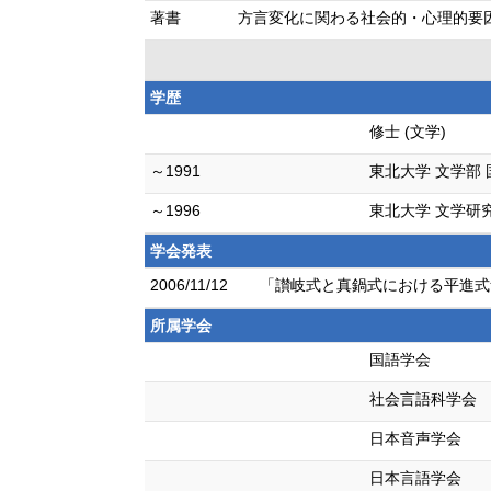
著書
方言変化に関わる社会的・心理的要因
学歴
修士 (文学)
～1991
東北大学 文学部 
～1996
東北大学 文学研
学会発表
2006/11/12
「讃岐式と真鍋式における平進式無
所属学会
国語学会
社会言語科学会
日本音声学会
日本言語学会