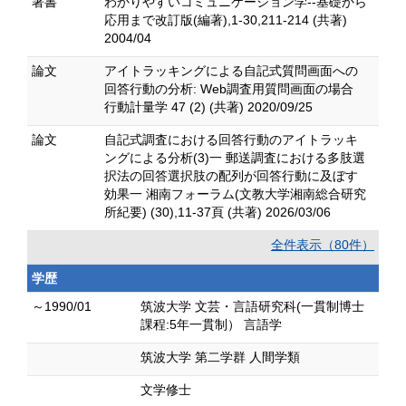
著書
わかりやすいコミュニケーション学--基礎から
応用まで改訂版(編著),1-30,211-214 (共著)
2004/04
論文
アイトラッキングによる自記式質問画面への
回答行動の分析: Web調査用質問画面の場合
行動計量学 47 (2) (共著) 2020/09/25
論文
自記式調査における回答行動のアイトラッキ
ングによる分析(3)一 郵送調査における多肢選
択法の回答選択肢の配列が回答行動に及ぼす
効果一 湘南フォーラム(文教大学湘南総合研究
所紀要) (30),11-37頁 (共著) 2026/03/06
全件表示（80件）
学歴
～1990/01
筑波大学 文芸・言語研究科(一貫制博士
課程:5年一貫制） 言語学
筑波大学 第二学群 人間学類
文学修士