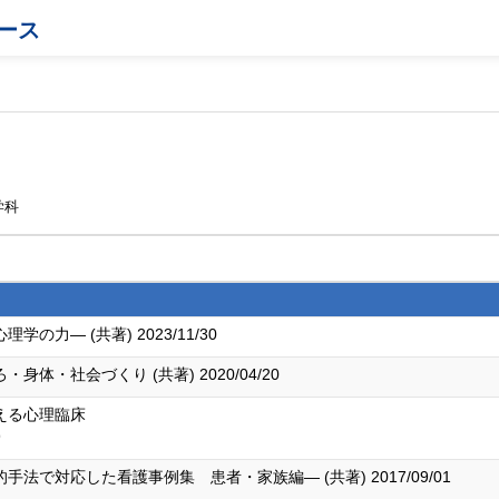
ース
学科
力― (共著) 2023/11/30
・社会づくり (共著) 2020/04/20
える心理臨床
9
で対応した看護事例集 患者・家族編― (共著) 2017/09/01