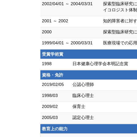
2002/04/01 ～ 2004/03/31
探索型臨床研究
イコロジスト体制
2001 ～ 2002
知的障害者に対
2000
探索型臨床研究
1999/04/01 ～ 2000/03/31
医療現場での応用
受賞学術賞
1998
日本健康心理学会本明記念賞
資格・免許
2019/02/05
公認心理師
1998/03
臨床心理士
2009/02
保育士
2005/03
認定心理士
教育上の能力