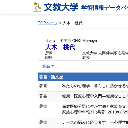
学術情報データベ
TOPページ
> 大木 桃代
オオキ モモヨ
OHKI Momoyo
大木 桃代
所属
文教大学 人間科学部 心理
職種
教授
業績
著書・論文歴
著書
私たちの心理学―暮らしに活かせる心理学の
著書
健康・医療心理学入門―健康なこころ・身体
著書
保健医療分野に生かす個と家族を支
家族心理学年報37 (共著) 2019/08/2
著書
ナースの悩みに応えます！―心理学的手法