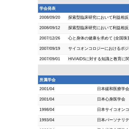
学会発表
2008/09/20
探索型臨床研究において利益相反問
2008/09/12
探索型臨床研究において利益相反
2007/12/26
心と身体の健康を求めて (全国
2007/09/19
サイコオンコロジーにおけるポジ
2007/09/01
HIV/AIDSに対する知識と教育
所属学会
2001/04
日本緩和医療学
2001/04
日本心身医学会
1998/04
日本サイコオン
1993/04
日本パーソナリ