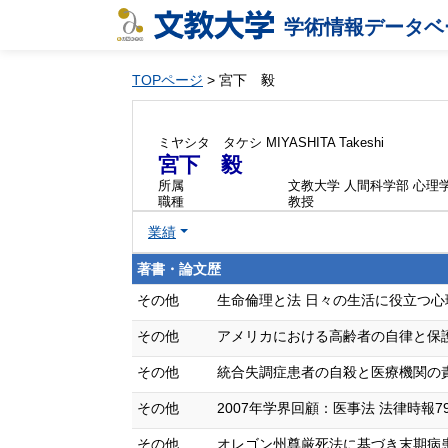
学術情報データベ
TOPページ
> 宮下 毅
ミヤシタ タケシ
MIYASHITA Takeshi
宮下 毅
所属
文教大学 人間科学部 心理
職種
教授
業績
著書・論文歴
その他
生命倫理と法 日々の生活に役立つ心理学 (
その他
アメリカにおける高齢者の自律と保護 法律時報
その他
統合失調症患者の自殺と医療機関の責任 医
その他
2007年学界回顧：医事法 法律時報79巻13
その他
オレゴン州尊厳死法に基づき末期病