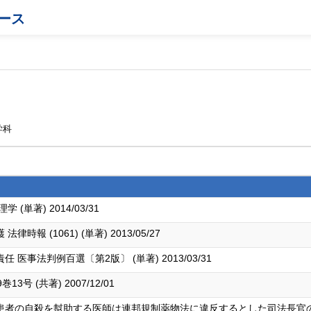
ース
学科
単著) 2014/03/31
 (1061) (単著) 2013/05/27
事法判例百選〔第2版〕 (単著) 2013/03/31
号 (共著) 2007/12/01
患者の自殺を幇助する医師は連邦規制薬物法に違反するとした司法長官