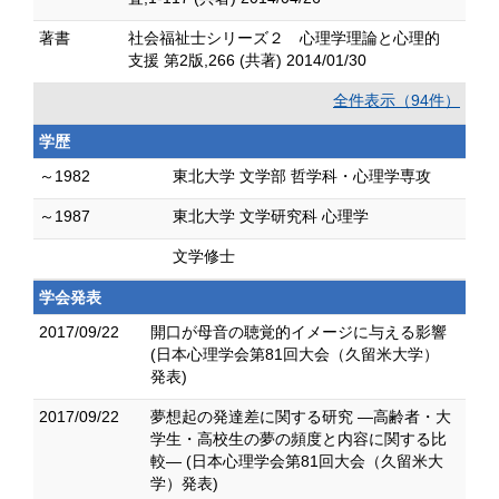
著書
社会福祉士シリーズ２ 心理学理論と心理的
支援 第2版,266 (共著) 2014/01/30
全件表示（94件）
学歴
～1982
東北大学 文学部 哲学科・心理学専攻
～1987
東北大学 文学研究科 心理学
文学修士
学会発表
2017/09/22
開口が母音の聴覚的イメージに与える影響
(日本心理学会第81回大会（久留米大学）
発表)
2017/09/22
夢想起の発達差に関する研究 ―高齢者・大
学生・高校生の夢の頻度と内容に関する比
較― (日本心理学会第81回大会（久留米大
学）発表)