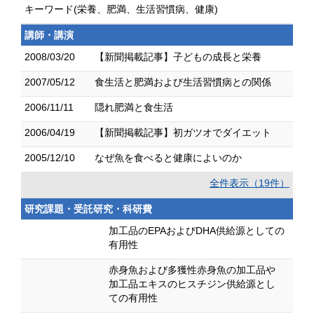
キーワード(栄養、肥満、生活習慣病、健康)
講師・講演
2008/03/20
【新聞掲載記事】子どもの成長と栄養
2007/05/12
食生活と肥満および生活習慣病との関係
2006/11/11
隠れ肥満と食生活
2006/04/19
【新聞掲載記事】初ガツオでダイエット
2005/12/10
なぜ魚を食べると健康によいのか
全件表示（19件）
研究課題・受託研究・科研費
加工品のEPAおよびDHA供給源としての
有用性
赤身魚および多獲性赤身魚の加工品や
加工品エキスのヒスチジン供給源とし
ての有用性