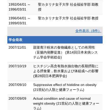
1992/04/01 ～
聖カタリナ女子大学 社会福祉学部 助教
1996/03/31
授
1996/04/01 ～
聖カタリナ女子大学 社会福祉学部 教授
1999/03/31
全件表示（8件）
学会発表
2007/11/01
甜菜青汁粉末の食物繊維としての有用性
（盲腸内発酵促進） (第14回日本未病シス
テム学会学術総会)
2007/10/19
ヒスチジン高含有熱水抽出物の長期摂取に
よる摂食量，飲水量および体組成への影響
(第28回日本肥満学会)
2007/09/10
Suppressive effect of histidine on obesity
(21世紀の人類と健康フォーラム)
2007/09/09
Actual condition and cause of normal
weight obesity (21世紀の人類と健康フォー
ラム)