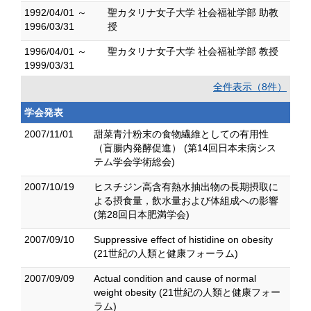
1992/04/01 ～
聖カタリナ女子大学 社会福祉学部 助教
1996/03/31
授
1996/04/01 ～
聖カタリナ女子大学 社会福祉学部 教授
1999/03/31
全件表示（8件）
学会発表
2007/11/01
甜菜青汁粉末の食物繊維としての有用性
（盲腸内発酵促進） (第14回日本未病シス
テム学会学術総会)
2007/10/19
ヒスチジン高含有熱水抽出物の長期摂取に
よる摂食量，飲水量および体組成への影響
(第28回日本肥満学会)
2007/09/10
Suppressive effect of histidine on obesity
(21世紀の人類と健康フォーラム)
2007/09/09
Actual condition and cause of normal
weight obesity (21世紀の人類と健康フォー
ラム)