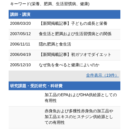
キーワード(栄養、肥満、生活習慣病、健康)
講師・講演
2008/03/20
【新聞掲載記事】子どもの成長と栄養
2007/05/12
食生活と肥満および生活習慣病との関係
2006/11/11
隠れ肥満と食生活
2006/04/19
【新聞掲載記事】初ガツオでダイエット
2005/12/10
なぜ魚を食べると健康によいのか
全件表示（19件）
研究課題・受託研究・科研費
加工品のEPAおよびDHA供給源としての
有用性
赤身魚および多獲性赤身魚の加工品や
加工品エキスのヒスチジン供給源とし
ての有用性