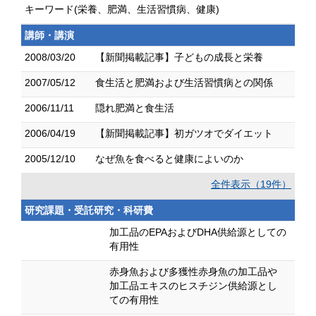
キーワード(栄養、肥満、生活習慣病、健康)
講師・講演
2008/03/20
【新聞掲載記事】子どもの成長と栄養
2007/05/12
食生活と肥満および生活習慣病との関係
2006/11/11
隠れ肥満と食生活
2006/04/19
【新聞掲載記事】初ガツオでダイエット
2005/12/10
なぜ魚を食べると健康によいのか
全件表示（19件）
研究課題・受託研究・科研費
加工品のEPAおよびDHA供給源としての
有用性
赤身魚および多獲性赤身魚の加工品や
加工品エキスのヒスチジン供給源とし
ての有用性