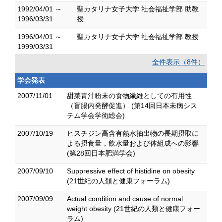
1992/04/01 ～
聖カタリナ女子大学 社会福祉学部 助教
1996/03/31
授
1996/04/01 ～
聖カタリナ女子大学 社会福祉学部 教授
1999/03/31
全件表示（8件）
学会発表
2007/11/01
甜菜青汁粉末の食物繊維としての有用性
（盲腸内発酵促進） (第14回日本未病シス
テム学会学術総会)
2007/10/19
ヒスチジン高含有熱水抽出物の長期摂取に
よる摂食量，飲水量および体組成への影響
(第28回日本肥満学会)
2007/09/10
Suppressive effect of histidine on obesity
(21世紀の人類と健康フォーラム)
2007/09/09
Actual condition and cause of normal
weight obesity (21世紀の人類と健康フォー
ラム)