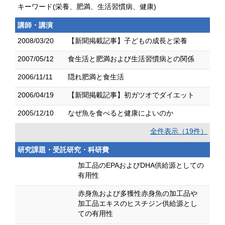
キーワード(栄養、肥満、生活習慣病、健康)
講師・講演
2008/03/20
【新聞掲載記事】子どもの成長と栄養
2007/05/12
食生活と肥満および生活習慣病との関係
2006/11/11
隠れ肥満と食生活
2006/04/19
【新聞掲載記事】初ガツオでダイエット
2005/12/10
なぜ魚を食べると健康によいのか
全件表示（19件）
研究課題・受託研究・科研費
加工品のEPAおよびDHA供給源としての
有用性
赤身魚および多獲性赤身魚の加工品や
加工品エキスのヒスチジン供給源とし
ての有用性