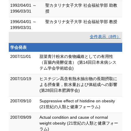
1992/04/01 ～
聖カタリナ女子大学 社会福祉学部 助教
1996/03/31
授
1996/04/01 ～
聖カタリナ女子大学 社会福祉学部 教授
1999/03/31
全件表示（8件）
学会発表
2007/11/01
甜菜青汁粉末の食物繊維としての有用性
（盲腸内発酵促進） (第14回日本未病シス
テム学会学術総会)
2007/10/19
ヒスチジン高含有熱水抽出物の長期摂取に
よる摂食量，飲水量および体組成への影響
(第28回日本肥満学会)
2007/09/10
Suppressive effect of histidine on obesity
(21世紀の人類と健康フォーラム)
2007/09/09
Actual condition and cause of normal
weight obesity (21世紀の人類と健康フォー
ラム)