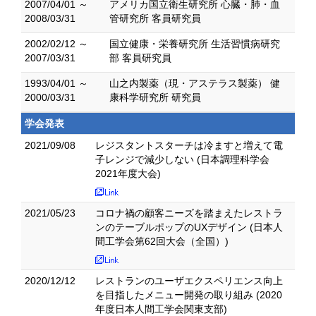
2007/04/01 ～
アメリカ国立衛生研究所 心臓・肺・血
2008/03/31
管研究所 客員研究員
2002/02/12 ～
国立健康・栄養研究所 生活習慣病研究
2007/03/31
部 客員研究員
1993/04/01 ～
山之内製薬（現・アステラス製薬） 健
2000/03/31
康科学研究所 研究員
学会発表
2021/09/08
レジスタントスターチは冷ますと増えて電
子レンジで減少しない (日本調理科学会
2021年度大会)
2021/05/23
コロナ禍の顧客ニーズを踏まえたレストラ
ンのテーブルポップのUXデザイン (日本人
間工学会第62回大会（全国）)
2020/12/12
レストランのユーザエクスペリエンス向上
を目指したメニュー開発の取り組み (2020
年度日本人間工学会関東支部)