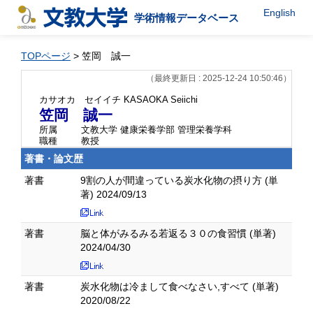
English
学術情報データベース
TOPページ
> 笠岡 誠一
（最終更新日 : 2025-12-24 10:50:46）
カサオカ セイイチ
KASAOKA Seiichi
笠岡 誠一
所属
文教大学 健康栄養学部 管理栄養学科
職種
教授
著書・論文歴
著書
9割の人が間違っている炭水化物の摂り方 (単
著) 2024/09/13
著書
脳と体がみるみる若返る３０の食習慣 (単著)
2024/04/30
著書
炭水化物は冷まして食べなさい,すべて (単著)
2020/08/22