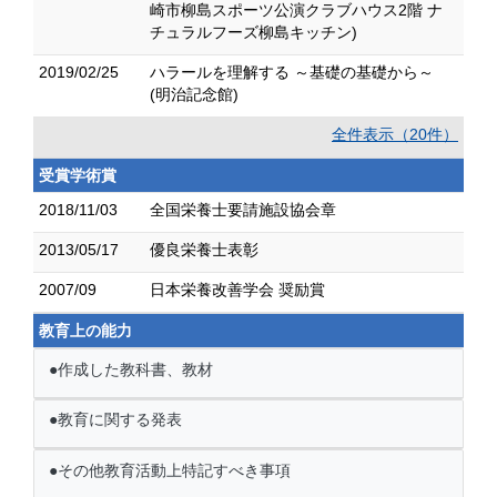
崎市柳島スポーツ公演クラブハウス2階 ナ
チュラルフーズ柳島キッチン)
2019/02/25
ハラールを理解する ～基礎の基礎から～
(明治記念館)
全件表示（20件）
受賞学術賞
2018/11/03
全国栄養士要請施設協会章
2013/05/17
優良栄養士表彰
2007/09
日本栄養改善学会 奨励賞
教育上の能力
●作成した教科書、教材
●教育に関する発表
●その他教育活動上特記すべき事項