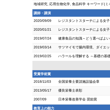
地域研究, 応用生物化学, 食品科学 キーワー
講師・講演
2020/09/09
レジスタントスターチによる女子
2020/01/21
レジスタントスターチによる女子
2019/07/24
健康食品の知識～どう選べばよいの
2019/03/14
サツマイモで腸内環境、ダイエット
2019/02/25
ハラールを理解する ～基礎の基礎
受賞学術賞
2018/11/03
全国栄養士要請施設協会章
2013/05/17
優良栄養士表彰
2007/09
日本栄養改善学会 奨励賞
教育上の能力