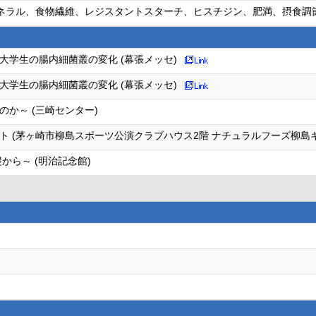
ド(ミネラル、食物繊維、レジスタントスターチ、ヒスチジン、肥満、摂食
大学生の腸内細菌叢の変化 (幕張メッセ)
大学生の腸内細菌叢の変化 (幕張メッセ)
か～ (三崎センター)
 (茅ヶ崎市柳島スポーツ公演クラブハウス2階 ナチュラルフーズ柳島
から～ (明治記念館)