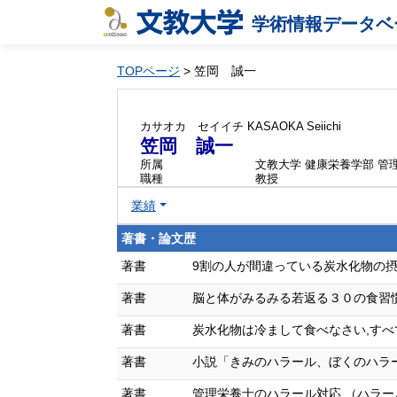
学術情報データベ
TOPページ
> 笠岡 誠一
カサオカ セイイチ
KASAOKA Seiichi
笠岡 誠一
所属
文教大学 健康栄養学部 管
職種
教授
業績
著書・論文歴
著書
9割の人が間違っている炭水化物の摂り方 (
著書
脳と体がみるみる若返る３０の食習慣 (単著
著書
炭水化物は冷まして食べなさい,すべて (単
著書
小説「きみのハラール、ぼくのハラール」 (
著書
管理栄養士のハラール対応 （ハラールサイエ