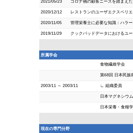
2021/05/23
コロナ禍の顧客ニーズを踏まえたレ
2020/12/12
レストランのユーザエクスペリエン
2020/11/05
管理栄養士に必要な知識：ハラール
2019/11/29
クックパッドデータにおけるユーザ
所属学会
食物繊維学会
第68回 日本民
2003/11 ～ 2003/11
∟ 組織委員
日本マグネシウ
日本栄養・食糧
現在の専門分野