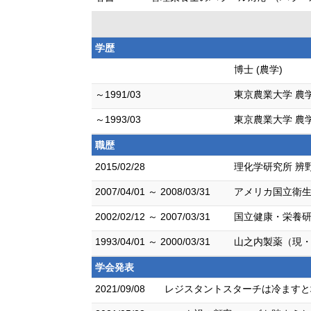
学歴
博士 (農学)
～1991/03
東京農業大学 農
～1993/03
東京農業大学 農
職歴
2015/02/28
理化学研究所 辨
2007/04/01 ～ 2008/03/31
アメリカ国立衛生
2002/02/12 ～ 2007/03/31
国立健康・栄養研
1993/04/01 ～ 2000/03/31
山之内製薬（現・
学会発表
2021/09/08
レジスタントスターチは冷ますと増