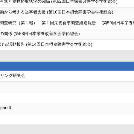
無と食物摂取状況の関係 (第62回日本栄養改善学会学術総会)
から考える当事者支援 (第16回日本摂食障害学会学術総会)
調査研究（第１報）－第１回栄養食事調査経過報告－ (第59回日本栄養
関係 (第58回日本栄養改善学会学術総会)
る活動報告 (第14回日本摂食障害学会学術総会)
セリング研究会
会
artⅡ