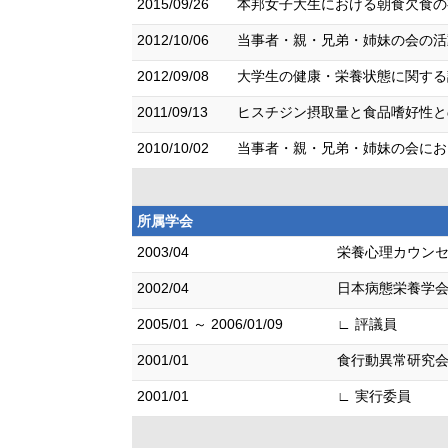
2015/09/26
本邦女子大生における朝食欠食の有
2012/10/06
当事者・親・兄弟・姉妹の会の活動
2012/09/08
大学生の健康・栄養状態に関する
2011/09/13
ヒスチジン摂取量と食品嗜好性との
2010/10/02
当事者・親・兄弟・姉妹の会におけ
所属学会
2003/04
栄養心理カウン
2002/04
日本病態栄養学
2005/01 ～ 2006/01/09
∟ 評議員
2001/01
食行動異常研究会p
2001/01
∟ 実行委員