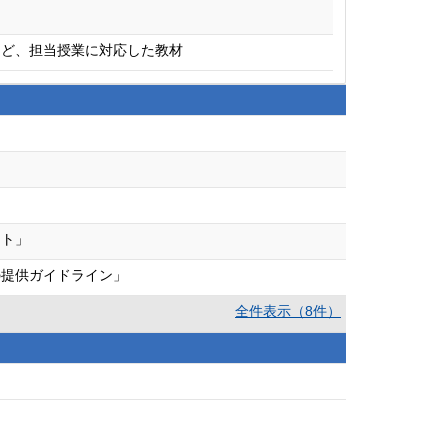
など、担当授業に対応した教材
ント」
の提供ガイドライン」
全件表示（8件）