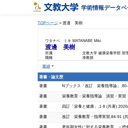
学術情報データベ
TOPページ
> 渡邊 美樹
ワタナベ ミキ
WATANABE Miki
渡邊 美樹
所属
文教大学 健康栄養学部 管
職種
准教授
業績
著書・論文歴
著書
Nブックス「改訂 栄養指導論」,80-86，90
著書
栄養教育・栄養指導論 演習・実習 第2版,1
著書
四訂「栄養と健康」,1-8 (共著) 2020/
著書
改訂 栄養教育・指導実習,84-91 (共著) 
著書
更年期女性に対する栄養教育 －摂食障害に