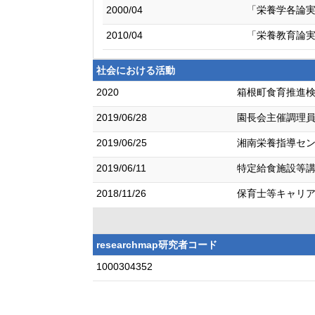
2000/04
「栄養学各論
2010/04
「栄養教育論
社会における活動
2020
箱根町食育推進
2019/06/28
園長会主催調理
2019/06/25
湘南栄養指導セ
2019/06/11
特定給食施設等
2018/11/26
保育士等キャリ
researchmap研究者コード
1000304352