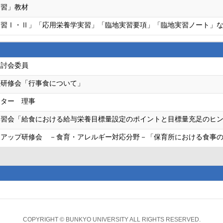
実習」教材
実習Ⅰ・Ⅱ」「応用栄養学実習」「臨地実習要項」「臨地実習ノート」
検討会委員
員研修会「行事食について」
ンター 理事
講習会「給食における給与栄養目標量設定のポイントと目標量充足のヒ
アアップ研修会 －食育・アレルギー対応分野－「保育所における食事
COPYRIGHT © BUNKYO UNIVERSITY ALL RIGHTS RESERVED.